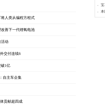
宝
本
可将人类从编程方程式
望改善下一代锂氧电池
口活动
海外交付连续6
破1亿
榜：自主车企集
导体贡献超四成