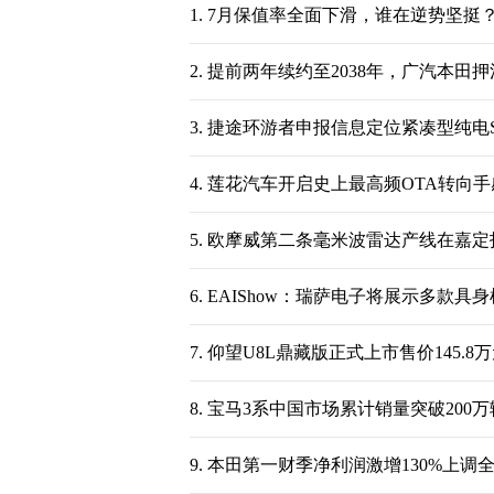
1.
7月保值率全面下滑，谁在逆势坚挺
2.
提前两年续约至2038年，广汽本田
3.
捷途环游者申报信息定位紧凑型纯电S
4.
莲花汽车开启史上最高频OTA转向手感
5.
欧摩威第二条毫米波雷达产线在嘉定
6.
EAIShow：瑞萨电子将展示多款具
7.
仰望U8L鼎藏版正式上市售价145.8
8.
宝马3系中国市场累计销量突破200万
9.
本田第一财季净利润激增130%上调