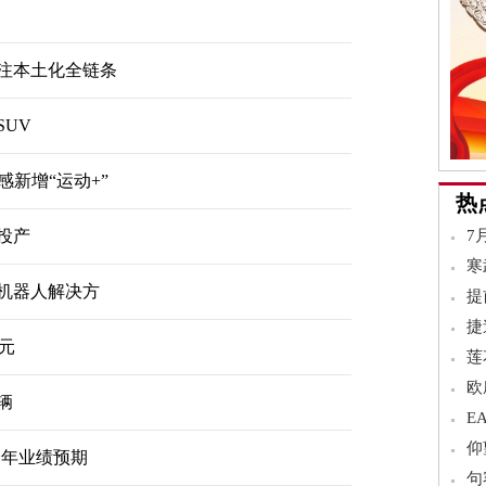
？
押注本土化全链条
UV
新增“运动+”
热
投产
7
寒
身机器人解决方
提
捷
万元
莲
欧
辆
E
仰
全年业绩预期
句