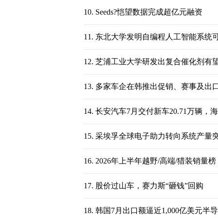
10.
Seeds?恺望数据完成超亿元融资
11.
东北大学发明自编程人工智能系统
12.
芝浦工业大学研发出复合催化剂有
13.
多家车企在韩推出促销、赛事及出
14.
长安汽车7月交付新车20.71万辆，
15.
采埃孚全球电子助力转向系统产量突
16.
2026年上半年越野/高端/猎装销量
17.
股价过山车，赛力斯“砸钱”回购
18.
韩国7月出口额逼近1,000亿美元半