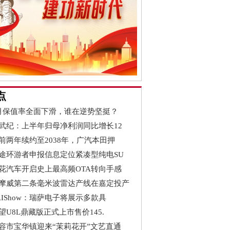
点
月保值率全面下滑，谁在逆势坚挺？
武纪：上半年归母净利润同比增长12
前两年续约至2038年，广汽本田押
途环游者申报信息定位紧凑型纯电SU
花汽车开启史上最高频OTA转向手感
摩威第二条毫米波雷达产线在嘉定投产
AIShow：瑞萨电子将展示多款具
望U8L鼎藏版正式上市售价145.
容市宝华镇迎来“茉莉花开”文艺直通